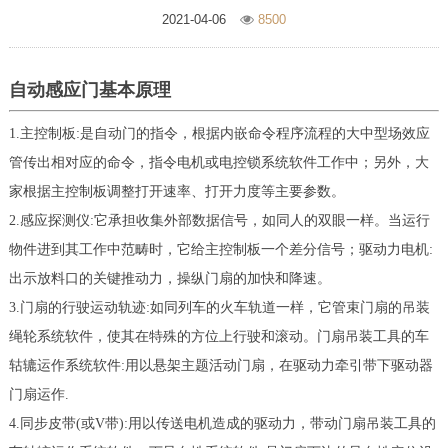
2021-04-06
8500
自动感应门基本原理
1.主控制板:是自动门的指令，根据内嵌命令程序流程的大中型场效应
管传出相对应的命令，指令电机或电控锁系统软件工作中；另外，大
家根据主控制板调整打开速率、打开力度等主要参数。
2.感应探测仪:它承担收集外部数据信号，如同人的双眼一样。当运行
物件进到其工作中范畴时，它给主控制板一个差分信号；驱动力电机:
出示放料口的关键推动力，操纵门扇的加快和降速。
3.门扇的行驶运动轨迹:如同列车的火车轨道一样，它管束门扇的吊装
绳轮系统软件，使其在特殊的方位上行驶和滚动。门扇吊装工具的车
轱辘运作系统软件:用以悬架主题活动门扇，在驱动力牵引带下驱动器
门扇运作.
4.同步皮带(或V带):用以传送电机造成的驱动力，带动门扇吊装工具的