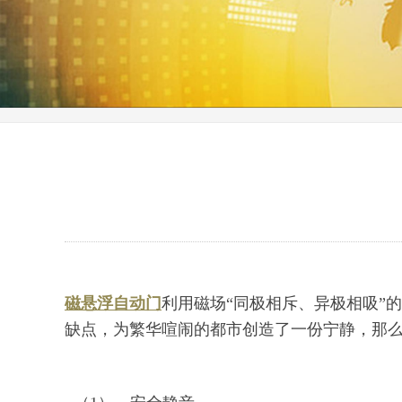
磁悬浮自动门
利用磁场“同极相斥、异极相吸”
缺点，为繁华喧闹的都市创造了一份宁静，那