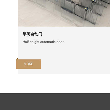
半高自动门
Half height automatic door
MORE