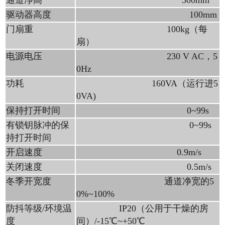
驱动器高度
100mm
门扇重
100kg（每
扇）
电源电压
230 V AC，5
0Hz
功耗
160VA（运行进5
0VA)
保持打开时间
0~99s
有锁钥脉冲的保
0~99s
持打开时间
开启速度
0.9m/s
关闭速度
0.5m/s
冬季开宽度
通道净宽的5
0%~100%
防抖等级/环境温
IP20（公用于干燥的房
度
间）/-15℃~+50℃