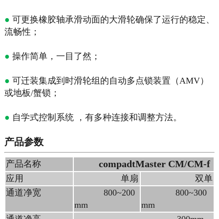
●
可更换橡胶轴承滑动面的大滑轮确保了运行的稳定、
流畅性；
●
操作简单，一目了然；
●
可迁装集成到时滑轮组的自动多点锁装置（AMV）
或地板/蟹锁；
●
自学式控制系统 ，有多种连接和调整方法。
产品参数
compadtMaster CM/CM-f
产品名称
应用
单扇
双单
通道净宽
800~200
800~300
mm
mm
通道净高
300mm